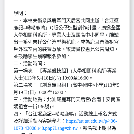
說明：
一、本校美術系與鹿耳門天后宮共同主辦「台江逐
鹿記--呦呦鹿鳴」Q版公仔造型創作計畫，廣邀全國
大學相關科系所、專業人士及國高中小同學，雕塑
出一系列吉祥公仔造型梅花鹿，成為鹿耳門媽祖宮
戶外或室內的裝置意象。敬請貴校惠允公告周知，
並鼓勵學生踴躍報名參加。
二、活動時間：
第一場次：【專業競技組】(大學相關科系所/專業
人士)113年5月18日(六) 10:00至16:00。
第二場次：【創意無限組】(高中/國中/小學)113年5
月19日(日) 10:00至16:00。
三、活動地點：北汕尾鹿耳門天后宮(台南市安南區
媽祖宮一街136號)。
四、「台江逐鹿記--呦呦鹿鳴」活動線上報名方式
及詳細活動內容請參考：
https://art.tut.edu.tw/p/406-
1073-43008,r48.php?Lang=zh-tw
，報名截止期限為