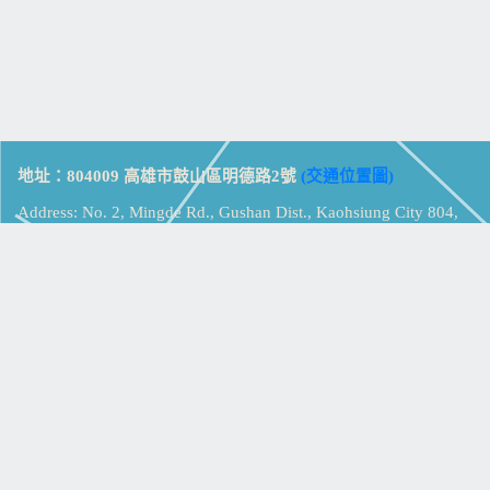
地址：804009 高雄市鼓山區明德路2號
(交通位置圖)
Address: No. 2, Mingde Rd., Gushan Dist., Kaohsiung City 804,
Taiwan (R.O.C.)
電話：07-5213258
(
分機表
)
傳真：07-5213259
【
Web_Phone_Call
】
瀏覽總計：
15327786
資訊安全
免責及隱私權宣告
版權所有：高雄市立鼓山高級中學
© Zsystem Design.