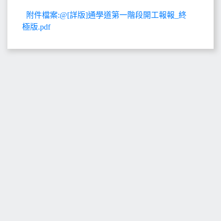
附件檔案:@[詳版]通學道第一階段開工報報_終
極版.pdf