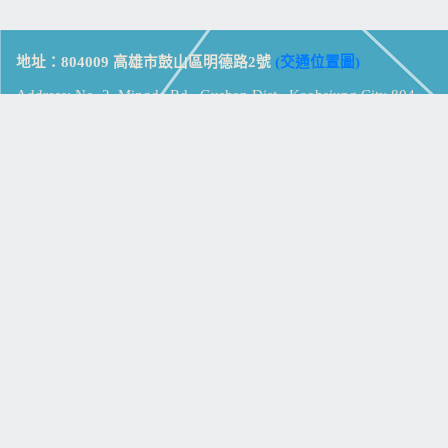
地址：804009 高雄市鼓山區明德路2號
(交通位置圖)
Address: No. 2, Mingde Rd., Gushan Dist., Kaohsiung City 804,
Taiwan (R.O.C.)
電話：07-5213258
(
分機表
)
傳真：07-5213259
【
Web_Phone_Call
】
瀏覽總計：
15378497
資訊安全
免責及隱私權宣告
版權所有：高雄市立鼓山高級中學
© Zsystem Design.