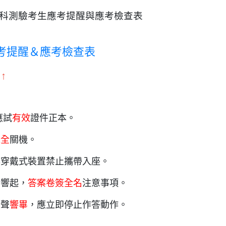
分科測驗考生應考提醒與應考檢查表
考提醒＆應考檢查表
↑
應試
有效
證件正本。
完全
關機。
話與穿戴式裝置禁止攜帶入座。
鈴響起，
答案卷簽全名
注意事項。
鈴聲
響畢
，應立即停止作答動作。