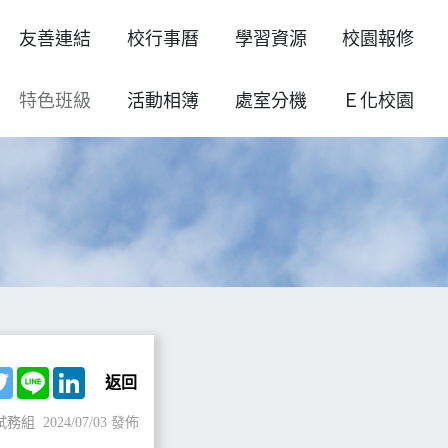
友善連結
校行事曆
學習資源
校園報修
特色班級
活動相簿
處室分機
Ｅ化校園
ebook
Twitter
Line
LinkedIn
返回
試務組
2024/07/03 發佈