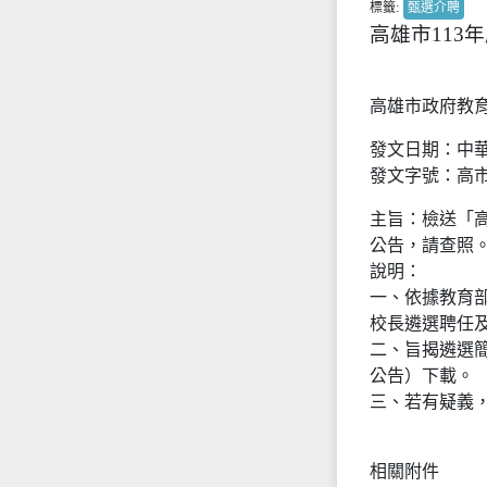
標籤:
甄選介聘
高雄市113
高雄市政府教育
發文日期：中華
發文字號：高市教
主旨：檢送「高
公告，請查照
說明：
一、依據教育
校長遴選聘任
二、旨揭遴選簡章
公告）下載。
三、若有疑義，請
相關附件