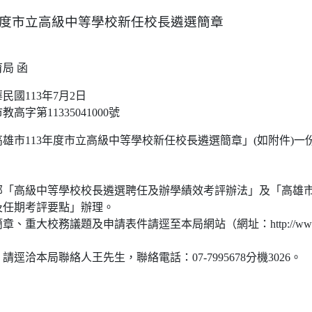
年度市立高級中等學校新任校長遴選簡章
局 函
民國113年7月2日
高字第11335041000號
雄市113年度市立高級中等學校新任校長遴選簡章」(如附件)一
。
部「高級中等學校校長遴選聘任及辦學績效考評辦法」及「高雄
及任期考評要點」辦理。
、重大校務議題及申請表件請逕至本局網站（網址：http://www.kh
逕洽本局聯絡人王先生，聯絡電話：07-7995678分機3026。