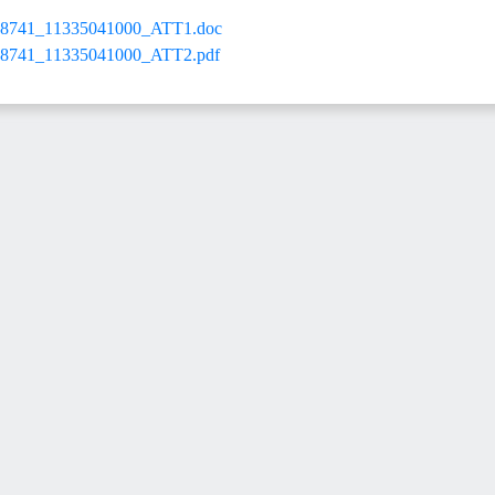
41_11335041000_ATT1.doc
41_11335041000_ATT2.pdf