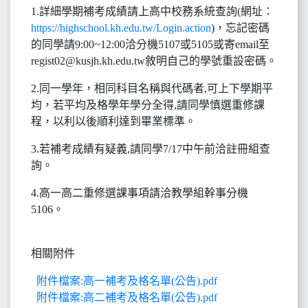
1.詳細學期補考成績請上高中校務系統查詢(網址：
https://highschool.kh.edu.tw/Login.action
)，忘記密碼
的同學請9:00~12:00洽分機5107或5105或寄email至
regist02@kusjh.kh.edu.tw敘明自己的學號重設密碼。
2.同一學年，相同科目名稱與代碼者,可上下學期平
均，若平均及格學年學分全得,請同學慎選重修課
程，以利以後順利達到畢業標準。
3.若補考成績有疑義,請同學7/17中午前洽註冊組查
詢。
4.高一高二重修選課事項請洽教學組幹事分機
5106。
相關附件
附件檔案:高一補考及格名單(公告).pdf
附件檔案:高二補考及格名單(公告).pdf