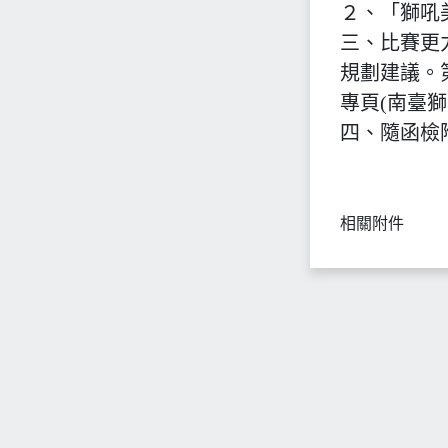
２、「獅吼
三、比賽更
規劃建議。
專頁(南臺
四、隨函檢
相關附件