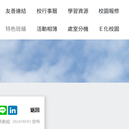
友善連結
校行事曆
學習資源
校園報修
特色班級
活動相簿
處室分機
Ｅ化校園
ok
witter
Line
LinkedIn
返回
活動組
2024/09/03 發佈