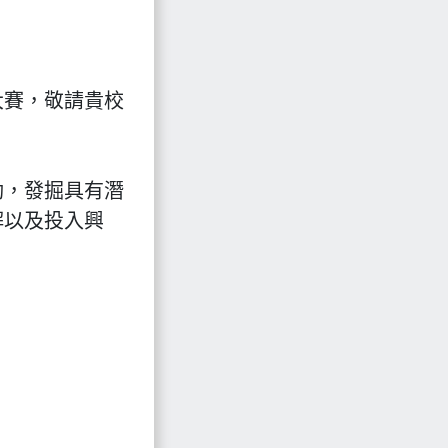
大賽，敬請貴校
動，發掘具有潛
解以及投入興