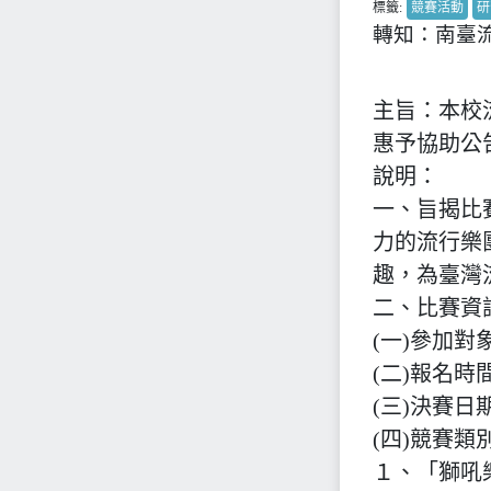
標籤:
競賽活動
研
轉知：南臺
主旨：本校
惠予協助公
說明：
一、旨揭比
力的流行樂
趣，為臺灣
二、比賽資訊
(一)參加
(二)報名時
(三)決賽日期
(四)競賽類
１、「獅吼