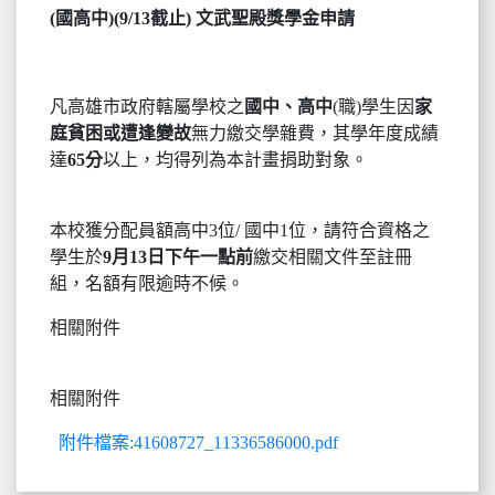
(國高中)(9/13截止) 文武聖殿獎學金申請
凡高雄市政府轄屬學校之
國中、高中
(職)學生因
家
庭貧困或遭逢變故
無力繳交學雜費，其學年度成績
達
65分
以上，均得列為本計畫捐助對象。
本校獲分配員額高中3位/ 國中1位，請符合資格之
學生於
9月13日下午一點前
繳交相關文件至註冊
組，名額有限逾時不候。
相關附件
相關附件
附件檔案:41608727_11336586000.pdf