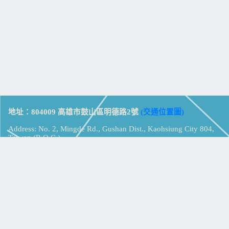
地址：804009 高雄市鼓山區明德路2號
(交通位置圖)
Address: No. 2, Mingde Rd., Gushan Dist., Kaohsiung City 804,
Taiwan (R.O.C.)
電話：07-5213258
(
分機表
)
傳真：07-5213259
【
Web_Phone_Call
】
瀏覽總計：
15361384
資訊安全
免責及隱私權宣告
版權所有：高雄市立鼓山高級中學