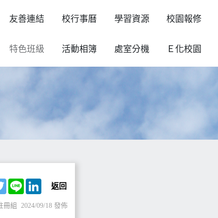
友善連結
校行事曆
學習資源
校園報修
特色班級
活動相簿
處室分機
Ｅ化校園
ebook
Twitter
Line
LinkedIn
返回
註冊組
2024/09/18 發佈