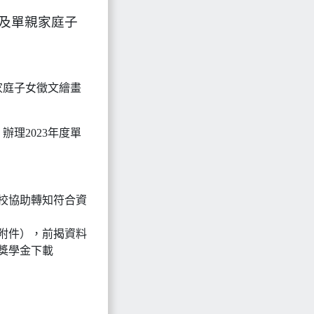
宜及單親家庭子
家庭子女徵文繪畫
理2023年度單
貴校協助轉知符合資
附件），前揭資料
-獎學金下載