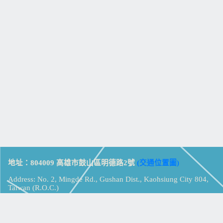
地址：804009 高雄市鼓山區明德路2號
(交通位置圖)
Address: No. 2, Mingde Rd., Gushan Dist., Kaohsiung City 804,
Taiwan (R.O.C.)
電話：07-5213258
(
分機表
)
傳真：07-5213259
【
Web_Phone_Call
】