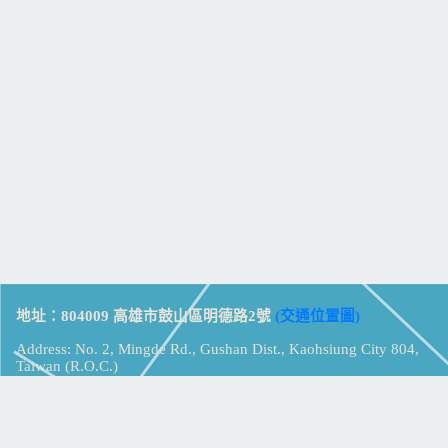
地址：804009 高雄市鼓山區明德路2號
(交通位置圖)
Address: No. 2, Mingde Rd., Gushan Dist., Kaohsiung City 804,
Taiwan (R.O.C.)
電話：07-5213258
(
分機表
)
傳真：07-5213259
【
Web_Phone_Call
】