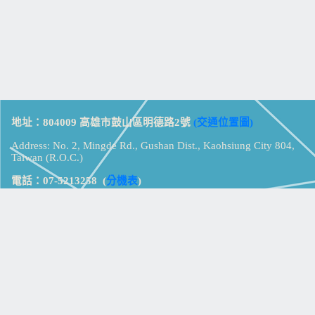
地址：804009 高雄市鼓山區明德路2號
(交通位置圖)
Address: No. 2, Mingde Rd., Gushan Dist., Kaohsiung City 804,
Taiwan (R.O.C.)
電話：07-5213258
(
分機表
)
傳真：07-5213259
【
Web_Phone_Call
】
瀏覽總計：
15333748
資訊安全
免責及隱私權宣告
版權所有：高雄市立鼓山高級中學
© Zsystem Design.