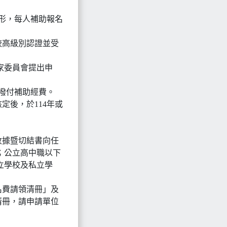
形，每人補助報名
較高級別認證並受
家委員會提出申
年撥付補助經費。
核定後，於114年或
收據暨切結書向任
；公立高中職以下
立學校及私立學
名費請領清冊」及
清冊，請申請單位