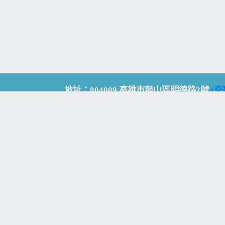
地址：804009 高雄市鼓山區明德路2號
(交
Address: No. 2, Mingde Rd., Gushan Dist., K
電話：07-5213258
(
分機表
)
傳真：07-5213259
【
Web_Phone_Call
】
瀏覽總計：
15330715
資訊安全
免責及隱私權宣告
版權所有：高雄市立鼓山高級中學
© Zsystem Design.