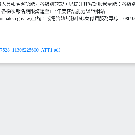
屬人員報名客語能力各級別認證，以提升其客語服務量能；各級
各梯次報名期限請逕至114年度客語能力認證網站
kkaexam.hakka.gov.tw)查詢，或電洽總試務中心免付費服務專線：0809-0
28_11306225600_ATT1.pdf