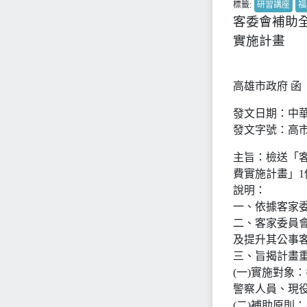
標籤:
研習講座
福
客委會補助
實施計畫
高雄市政府 函
發文日期：中華民
發文字號：高市府
主旨：檢送「客
費實施計畫」
說明：
一、依據客家委員
二、客家委員
及提升其公事
三、旨揭計畫
(一)實施對象
警察人員、現役
(二)補助原則：