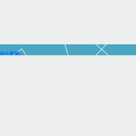
通位置圖)
aohsiung City 804, Taiwan (R.O.C.)