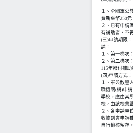
１、全國軍公教
費新臺幣250元
２、已有申請
有補助者，不
(三)申請期限
請：
１、第一梯次：
２、第二梯次：
115年撥付補
(四)申請方式：
１、軍公教警
職機關(構)申
學校，應由其
校，由該校彙
２、各申請單
收據到會申請
自行檢核留存