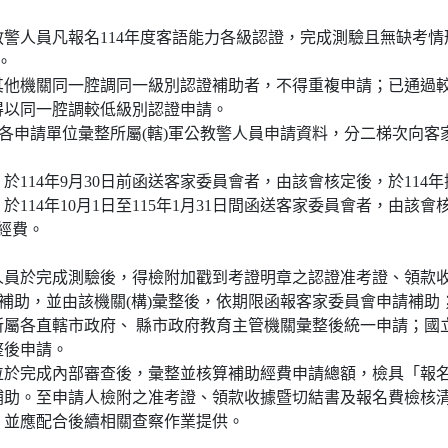
警人員凡報名114年度客語能力各級認證，完成測驗且無缺考情
。
其他機關同一腔調同一級別認證補助者，不得重複申請；已通過
得以同一腔調較低級別認證申請。
：各申請單位彙整所屬(轄)軍公教警人員申請資料，分二梯次向客
於114年9月30日前函送客家委員會者，由該會核定後，於114
於114年10月1日至115年1月31日間函送客家委員會者，由該會
助經費。
人員於完成測驗後，得檢附加戳到考證明章之認證准考證、領款
請補助，並由該機關(構)彙整後，依期限函報客家委員會申請補助
所屬各直轄市政府、 縣市政府教育主管機關彙整後統一申請；國
整後申請。
位於完成內部審查後，彙整並核算補助經費申請總額，檢具「報
補助。至申請人檢附之准考證、領款收據暨切結書及報名費檢核
，並應配合後續相關查察作業提供。