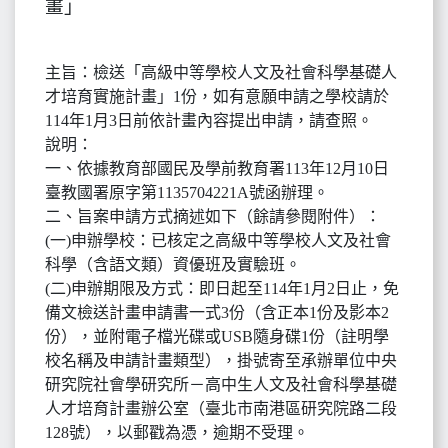
畫」
主旨：檢送「高級中等學校人文及社會科學基礎人
才培育實施計畫」1份，如有意願申請之學校請於
114年1月3日前依計畫內容提出申請，請查照。
說明：
一、依據教育部國民及學前教育署113年12月10日
臺教國署原字第1135704221A號函辦理。
二、旨案申請方式摘述如下（餘請參閱附件）：
(一)申辦學校：已核定之高級中等學校人文及社會
科學（含語文類）資優班及實驗班。
(二)申辦期限及方式：即日起至114年1月2日止，免
備文檢送計畫申請書一式3份（含正本1份及影本2
份），並附電子檔光碟或USB隨身碟1份（註明學
校名稱及申請計畫類型），掛號寄至承辦單位中央
研究院社會學研究所－高中生人文及社會科學基礎
人才培育計畫辦公室（臺北市南港區研究院路二段
128號），以郵戳為憑，逾期不受理。