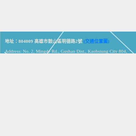
地址：804009 高雄市鼓山區明德路2號
(交通位置圖)
Address: No. 2, Mingde Rd., Gushan Dist., Kaohsiung City 804,
Taiwan (R.O.C.)
電話：07-5213258
(
分機表
)
傳真：07-5213259
【
Web_Phone_Call
】
瀏覽總計：
15326860
資訊安全
免責及隱私權宣告
版權所有：高雄市立鼓山高級中學
© Zsystem Design.