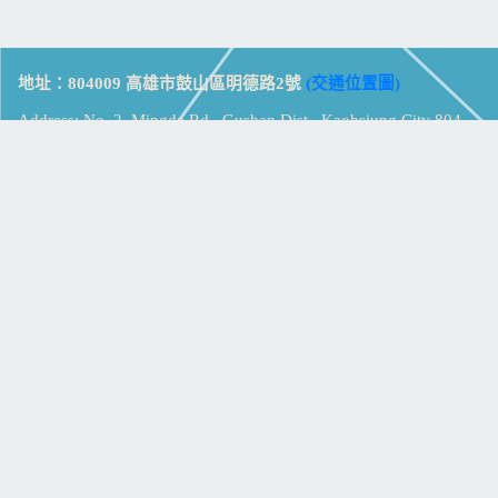
地址：804009 高雄市鼓山區明德路2號
(交通位置圖)
Address: No. 2, Mingde Rd., Gushan Dist., Kaohsiung City 804,
Taiwan (R.O.C.)
電話：07-5213258
(
分機表
)
傳真：07-5213259
【
Web_Phone_Call
】
瀏覽總計：
15367161
資訊安全
免責及隱私權宣告
版權所有：高雄市立鼓山高級中學
© Zsystem Design.