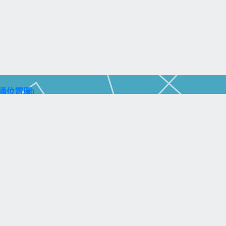
通位置圖)
aohsiung City 804, Taiwan (R.O.C.)