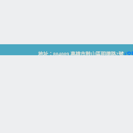
地址：804009 高雄市鼓山區明德路2號
(交
Address: No. 2, Mingde Rd., Gushan Dist., K
電話：07-5213258
(
分機表
)
傳真：07-5213259
【
Web_Phone_Call
】
瀏覽總計：
15330381
資訊安全
免責及隱私權宣告
版權所有：高雄市立鼓山高級中學
© Zsystem Design.