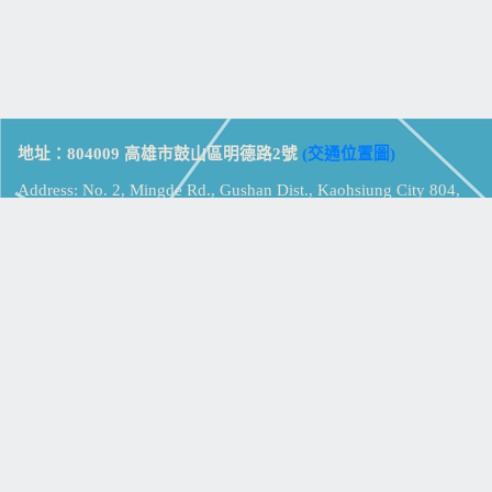
地址：804009 高雄市鼓山區明德路2號
(交通位置圖)
Address: No. 2, Mingde Rd., Gushan Dist., Kaohsiung City 804,
Taiwan (R.O.C.)
電話：07-5213258
(
分機表
)
傳真：07-5213259
【
Web_Phone_Call
】
瀏覽總計：
15354334
資訊安全
免責及隱私權宣告
版權所有：高雄市立鼓山高級中學
© Zsystem Design.