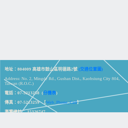
地址：804009 高雄市鼓山區明德路2號
(交通位置圖)
Address: No. 2, Mingde Rd., Gushan Dist., Kaohsiung City 804,
Taiwan (R.O.C.)
電話：07-5213258
(
分機表
)
傳真：07-5213259
【
Web_Phone_Call
】
瀏覽總計：
15326747
資訊安全
免責及隱私權宣告