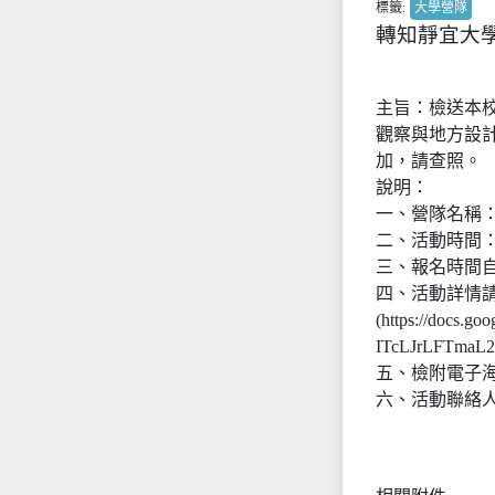
標籤:
大學營隊
轉知靜宜大學
主旨：檢送本校
觀察與地方設
加，請查照。
說明：
一、營隊名稱：
二、活動時間：
三、報名時間自
四、活動詳情
(https://docs
ITcLJrLFTmaL2
五、檢附電子
六、活動聯絡人：本