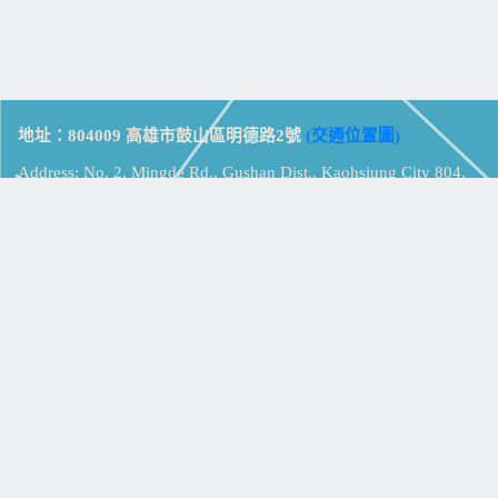
地址：804009 高雄市鼓山區明德路2號
(交通位置圖)
Address: No. 2, Mingde Rd., Gushan Dist., Kaohsiung City 804,
Taiwan (R.O.C.)
電話：07-5213258
(
分機表
)
傳真：07-5213259
【
Web_Phone_Call
】
瀏覽總計：
15390619
資訊安全
免責及隱私權宣告
版權所有：高雄市立鼓山高級中學
© Zsystem Design.