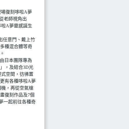
現場復刻哆啦A夢
從老師視角出
哆啦A夢靈感誕生
出任意門、戴上竹
及多種混合體等奇
。
映由日本團隊專為
」，及結合3D光
浸式空間，彷彿置
更有各種哆啦A夢
相機，再從空氣槍
畫復刻作品及7個
夢一起前往各種奇