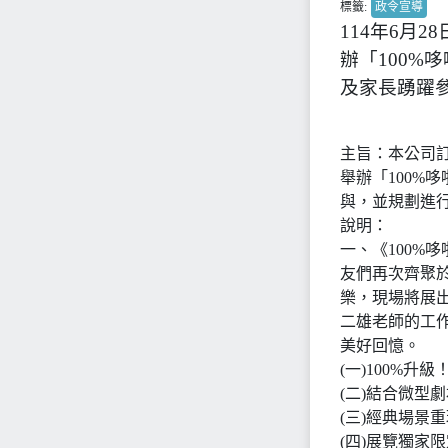
標籤:
政令宣導
114年6月2
辦「100%
及家長踴躍
主旨：本公司訂於
舉辦「100%
與，並規劃進
說明：
一、《100%
友們再次齊聚於
樂，現場將展
二雄老師的工
美好回憶。
(一)100%升
(二)結合微型
(三)經典場景
(四)展覽獨家