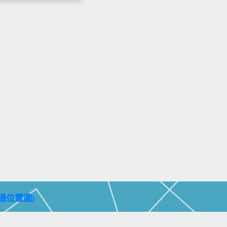
通位置圖)
aohsiung City 804, Taiwan (R.O.C.)