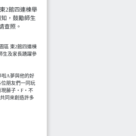
區 東2館四連棟舉
告周知，鼓勵師生
請查照。
業園區 東2館四連棟
勵師生及家長踴躍參
哆啦A夢與他的好
各位朋友們一同玩
現藤子・F・不
夢共同來創造許多