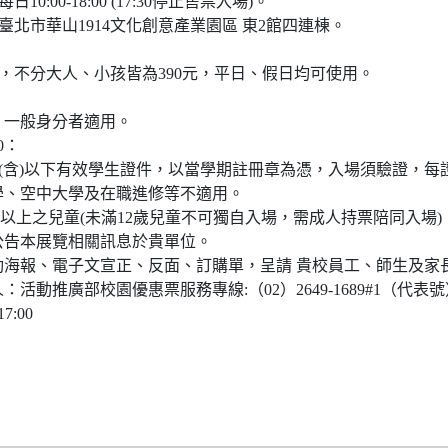
10:00-18:00 (17:30停止售票入場)。
：臺北市華山1914文化創意產業園區 東2館四連棟。
票，不分大人、小孩皆為390元，平日、假日均可使用。
0：一般身分者適用。
0：
校(含)以下有效學生證件，以當學期註冊章為憑，入場須驗證，每
學、空中大學及在職進修等不適用。
(含)以上之兒童(未滿12歲兒童不可獨自入場，需成人持票陪同入場) 
公告本展覽相關訊息於貴單位。
動海報、電子文宣正、反面、訂購單，呈請 貴校員工、師生及家
：活動推廣部校園優惠票服務專線:（02）2649-1689#1（代表
7:00