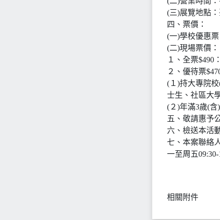
(二)營業時間：每日
(三)展覽地點
四、票價：
(一)學校優惠
(二)現場票價：
１、全票$49
２、優待票$47
(１)持大專院
士生、社區大
(２)年滿3歲
五、敬請惠予
六、檢送本活
七、本案聯絡人
一至周五09:30-1
相關附件