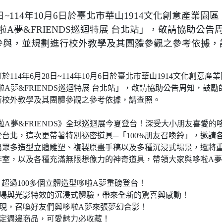
8日~114年10月6日於臺北市華山1914文化創意產業園
哆啦A夢&FRIENDS巡迴特展 台北站」，敬請協助公
參與，並規劃進行校外教學及其團體參觀之參考依據，
114年6月28日~114年10月6日於臺北市華山1914文化創意產
哆啦A夢&FRIENDS巡迴特展 台北站」，敬請協助公告周知，鼓
行校外教學及其團體參觀之參考依據，請查照。
哆啦A夢&FRIENDS》全球巡迴展今夏登台！深受大小朋友喜愛的
台北，這次更帶著特別祕密道具─「100%朋友召喚鈴」，邀請
出眾多造型立體雕塑、複製原畫手稿以及多種沉浸式場景，還將重
作室，以及各種充滿無限想像力的神奇道具，帶領大家與哆啦A
級！超過100多個立體造型哆啦A夢重磅登台！
劇場與光影特效的沉浸式體驗，帶來全新的驚喜與感動！
重現，召喚好友們與哆啦A夢來張夢幻合影！
限定週邊商品，可愛魅力必收藏！