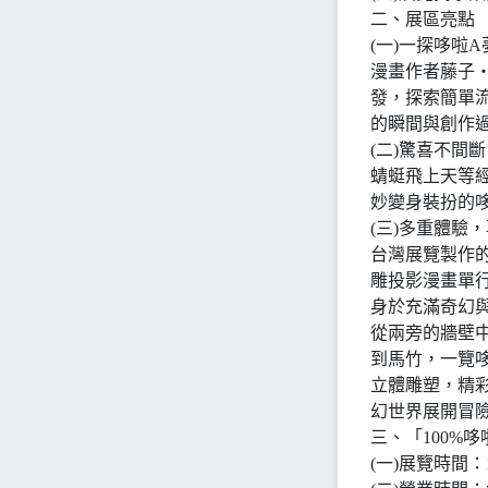
二、展區亮點
(一)一探哆啦
漫畫作者藤子
發，探索簡單
的瞬間與創作
(二)驚喜不間
蜻蜓飛上天等
妙變身裝扮的
(三)多重體驗
台灣展覽製作
雕投影漫畫單
身於充滿奇幻
從兩旁的牆壁
到馬竹，一覽哆
立體雕塑，精彩
幻世界展開冒
三、「100%哆
(一)展覽時間：1