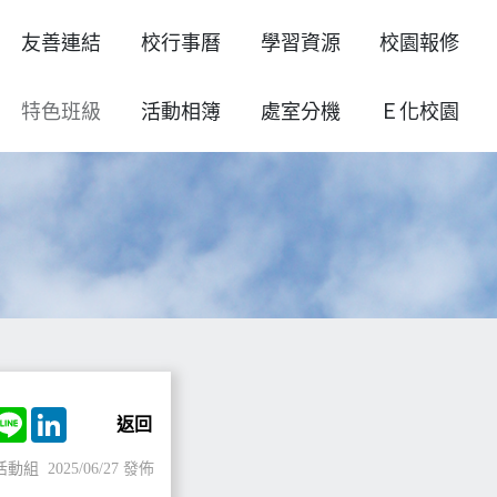
友善連結
校行事曆
學習資源
校園報修
特色班級
活動相簿
處室分機
Ｅ化校園
ok
witter
Line
LinkedIn
返回
活動組
2025/06/27 發佈