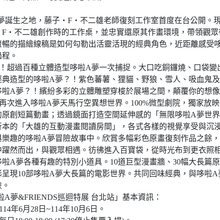
A夢誕生之地，藤子・F・不二雄老師復刻工作室首度在台公開。
・F・不二雄創作時的工作桌，並忠實還原其作畫環境，帶領觀眾
流暢的描繪線稿是如何勾勒出活靈活現的經典角色，近距離感受
過程。
斷！超過百種立體造型哆啦A夢一次捕捉。大口吃銅鑼燒、口袋變
經典造型的哆啦A夢？！紫色蕃薯、狸貓、野狼、雪人、吸血鬼
哆啦A夢？！繽紛多彩的立體雕塑穿梭於展場之間，顛覆你的想像
，再次進入哆啦A夢天馬行空異想世界。100%微型劇院，獨家放
的原創短篇動畫；透過鏡面打造空間延伸感的「無限哆啦A夢世界
行本的「大雄的互動漫畫閱讀房間」，各式各樣的視覺享受與沉
與樂趣的哆啦A夢冒險故事中。欣賞多幅彩色原畫復刻作品之餘，
中躍然而出，與觀眾相遇。彷彿進入百寶袋，從時光布到更衣照
啦A夢各種有趣的特別小道具。10道巨型漫畫牆、30幅大長篇原
呈現10部哆啦A夢大長篇的電影世界。共同回味經典，與哆啦A
險。
啦A夢&FRIENDS巡迴特展 台北站」基本資訊：
14年6月28日~114年10月6日。