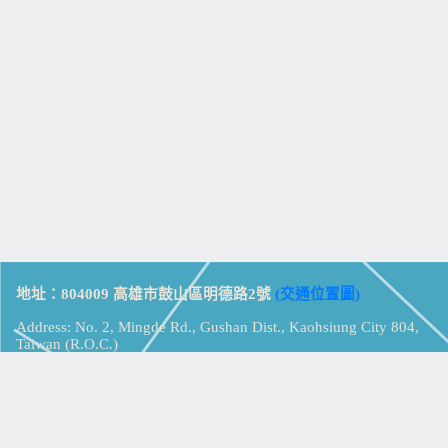
地址：804009 高雄市鼓山區明德路2號
(交通位置圖)
Address: No. 2, Mingde Rd., Gushan Dist., Kaohsiung City 804,
Taiwan (R.O.C.)
電話：07-5213258
(
分機表
)
傳真：07-5213259
【
Web_Phone_Call
】
瀏覽總計：
15342479