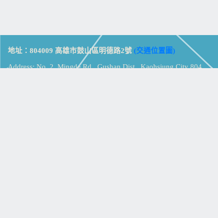
地址：804009 高雄市鼓山區明德路2號
(交通位置圖)
Address: No. 2, Mingde Rd., Gushan Dist., Kaohsiung City 804,
Taiwan (R.O.C.)
電話：07-5213258
(
分機表
)
傳真：07-5213259
【
Web_Phone_Call
】
瀏覽總計：
15318671
資訊安全
免責及隱私權宣告
版權所有：高雄市立鼓山高級中學
© Zsystem Design.