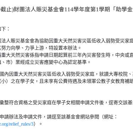
9/30截止)財團法人賑災基金會114學年度第1學期「助學
如下：
團法人賑災基金會為協助因重大天然災害災區低收入弱勢受災家
其努力向學、力爭上游，特設置本辦法。
稱重大天然災害係指申請日期起算前三年內災害發生時，中央或
鎮、市）業經成立災害應變中心為認定基準。
：國內因重大天然災害災區低收入弱勢受災家庭，就讀大專校院
（小）之在學子女，且未享有公費待遇及未領軍公教子女教育補
助彙整符合資格之受災家庭在學子女相關申請文件後，逕寄交該
金申請辦法及申請文件，請逕至該基金會網站參閱（網址：
.org/relief_rules/3
）。