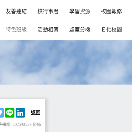
友善連結
校行事曆
學習資源
校園報修
特色班級
活動相簿
處室分機
Ｅ化校園
ebook
Twitter
Line
LinkedIn
返回
註冊組
2025/08/29 發佈