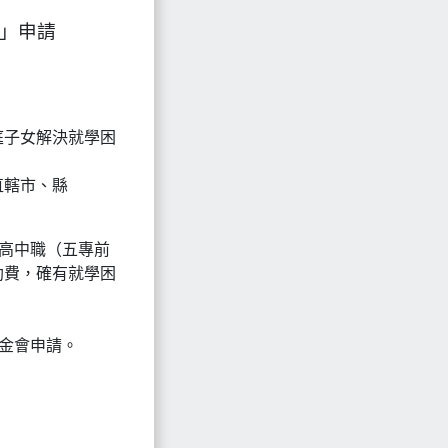
金」申請
庭子女解決就學困
直轄市、縣
、高中職（五專前
助費，確有就學困
基金會申請。