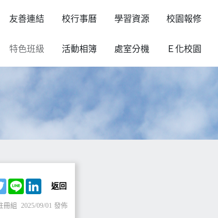
友善連結
校行事曆
學習資源
校園報修
特色班級
活動相簿
處室分機
Ｅ化校園
ebook
Twitter
Line
LinkedIn
返回
註冊組
2025/09/01 發佈