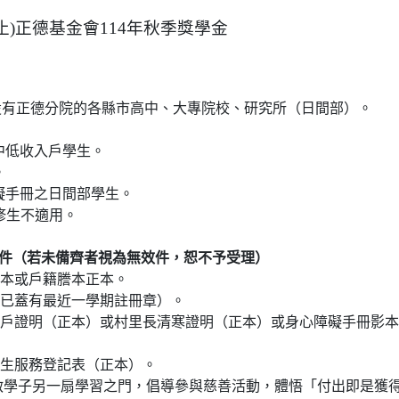
8截止)正德基金會114年秋季獎學金
設有正德分院的各縣市高中、大專院校、研究所（日間部）。
中低收入戶學生。
。
礙手冊之日間部學生。
延修生不適用。
文件（若未備齊者視為無效件，恕不予受理）
印本或戶籍謄本正本。
（已蓋有最近一學期註冊章）。
收入戶證明（正本）或村里長清寒證明（正本）或身心障礙手冊影
學生服務登記表（正本）。
啟學子另一扇學習之門，倡導參與慈善活動，體悟「付出即是獲