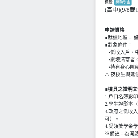
標籤:
獎助學金
(高中)(9/
申請資格
∎就讀地區： 
∎對象條件：
•低收入戶、
•家境清寒者
•持有身心障
⚠️ 夜校生與
∎檢具之證明
1.戶口名簿影
2.學生證影本
3.政府之低
可）。
4.受領獎學金
※備註：為開