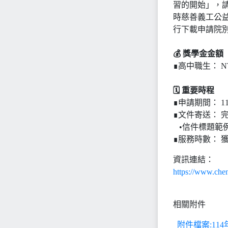
習的開始」，請
時慈善義工公
行下載申請院
💰 獎學金金額
∎高中職生： NT
🗓️ 重要時程
∎申請期間： 114
∎文件寄送： 完整
•信件標題範例
∎服務時數： 
資訊連結：
https://www.che
相關附件
附件檔案:11