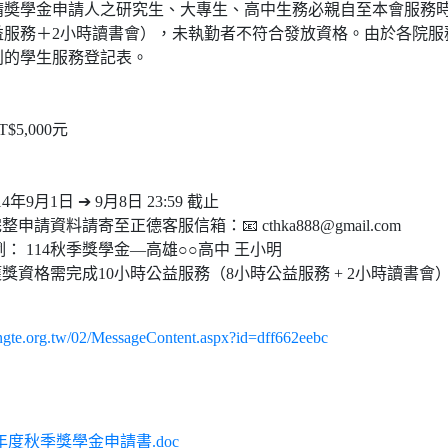
奬學金申請人之研究生、大專生、高中生務必親自至本會服務時數
益服務＋2小時讀書會），未執勤者不符合發放資格。由於各院服
別的學生服務登記表。
$5,000元
年9月1日 ➔ 9月8日 23:59 截止
申請資料請寄至正德客服信箱：📧 cthka888@gmail.com
： 114秋季獎學金—高雄○○高中 王小明
獲獎資格需完成10小時公益服務（8小時公益服務 + 2小時讀書會
ngte.org.tw/02/MessageContent.aspx?id=dff662eebc
4年度秋季獎學金申請書.doc