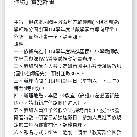
作坊」實施計畫
主旨：檢送本局國民教育地方輔導團(下稱本團)數
學領域分團辦理114學年度「數學素養導向評量工
作坊」實施計畫一份，請查照。
說明：
一、依據高雄市114學年度精進國民中小學教師教
學專業與課程品質整體推動計畫辦理。
二、參加對象與人數：高雄市國中小數學領域教師
(國中老師優先)，預計正取30人。
三、辦理時間：114年10月4日（星期六），上午9
時至4時30分。
四、辦理地點：本團106教室（高雄市左營區新莊
國小，請由新庄仔路側門進入）。
五、參加人員准予公假登記(課務自理)，覈實核發
研習時數。研習日期適逢假日，參加人員准予依規
定於二年內覈實補休，課務自理。
六、報名方式：研習一週前，請至「教育部全國教