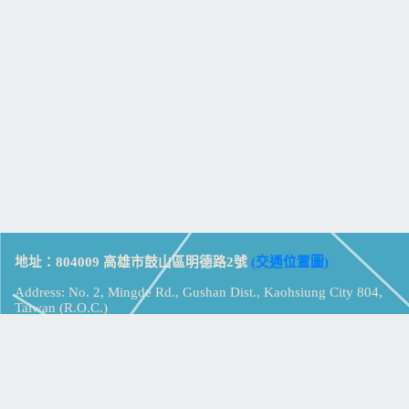
地址：804009 高雄市鼓山區明德路2號
(交通位置圖)
Address: No. 2, Mingde Rd., Gushan Dist., Kaohsiung City 804,
Taiwan (R.O.C.)
電話：07-5213258
(
分機表
)
傳真：07-5213259
【
Web_Phone_Call
】
瀏覽總計：
15355624