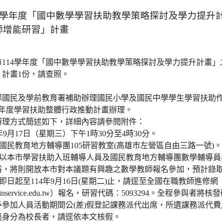
14學年度「國中數學學習扶助教學策略探討及學力提升
師增能研習」計畫
114學年度「國中數學學習扶助教學策略探討及學力提升計畫」
計畫1份，請查照。
部國民及學前教育署補助辦理國民小學及國民中學學生學習扶助
學年度學習扶助整體行政推動計畫辦理。
辦理方式簡述如下，詳細內容請參閱附件：
4年9月17日（星期三）下午1時30分至4時30分。
市國民教育地方輔導團105研習教室(高雄市左營區自由三路一號)。
：以本市學習扶助入班輔導人員及國民教育地方輔導團數學輔導
裕，將則開放本市對本議題有興趣之數學教師報名參加，預計錄取
：即日起至114年9月16日(星期二)止，請逕至全國在職教師進修網
ww1.inservice.edu.tw）報名，研習代碼：5093294。全程參與者
參加人員活動期間公(差)假登記課務派代出席，所遺課務派代
倘身分為校長者，請逕依本文核假。