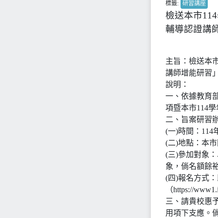
標籤:
研習講座
檢送本市1
輔導認證講
主旨：檢送本市
講師增能研習」
說明：
一、依據教育
項暨本市114
二、旨案研習
(一)時間：11
(二)地點：本
(三)參加對象
象，倘名額餘
(四)報名方式
（https://w
三、請貴校惠予
用項下支應。