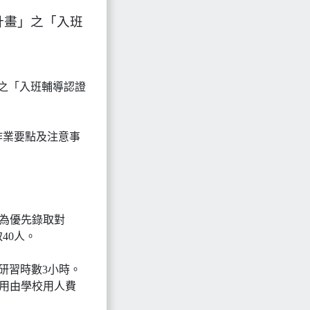
計畫」之「入班
之「入班輔導認證
作業要點及注意事
員為優先錄取對
40人。
將核發研習時數3小時。
費用由學校用人費