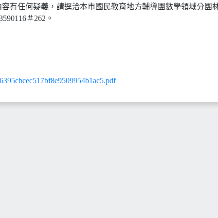
內容有任何疑義，請逕洽本市國民教育地方輔導團數學領域分團
590116＃262。
5cbcec517bf8e9509954b1ac5.pdf