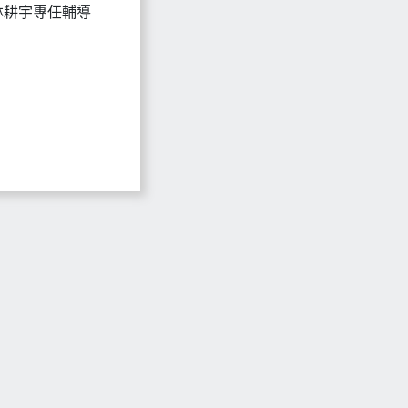
林耕宇專任輔導