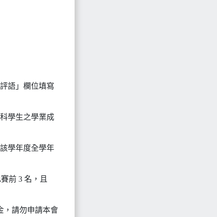
行評語」欄位填寫
類科學生之學業成
附該學年度全學年
賽前 3 名，且
學金，請勿申請本會