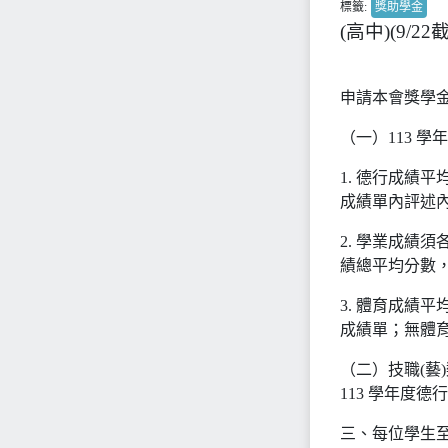
標籤:
獎助學金
(高中)(9/
申請本會獎學
（一）113 
1. 德行成績
成績單內評述內容
2. 學業成績
績總平均分數，
3. 體育成績
成績單；無體育
（二）技職(藝
113 學年度德
三、每位學生至