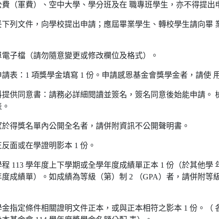
公費（軍費）、空中大學、學分班及在 職專班學生，亦不得提出
妥下列文件，向學校提出申請；應屆畢業學生、轉校學生請向畢 
單電子檔（請勿隨意變更或修改欄位及格式）。
請表：1 項獎學金填寫 1 份。申請感恩基金會獎學金者，請使 
料提供同意書：請務必詳細閱讀並簽名，簽名同意後始能申請。 
表。
望於得獎名單內公開全名者，請併附資訊不公開聲明書。
反面或在學證明影本 1 份。
程 113 學年度上下學期或全學年度成績單正本 1 份（於其他學
度成績單）。如成績為等級（第）制 2 （GPA）者，請併附等
。
金指定條件相關證明文件正本，或與正本相符之影本 1 份。（ 