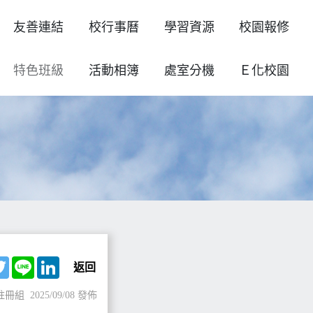
友善連結
校行事曆
學習資源
校園報修
特色班級
活動相簿
處室分機
Ｅ化校園
ebook
Twitter
Line
LinkedIn
返回
註冊組
2025/09/08 發佈