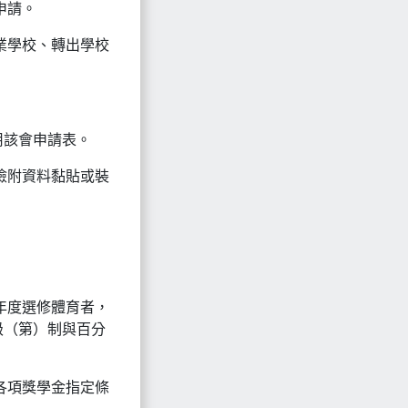
申請。
業學校、轉出學校
用該會申請表。
檢附資料黏貼或裝
 年度選修體育者，
級（第）制與百分
各項獎學金指定條