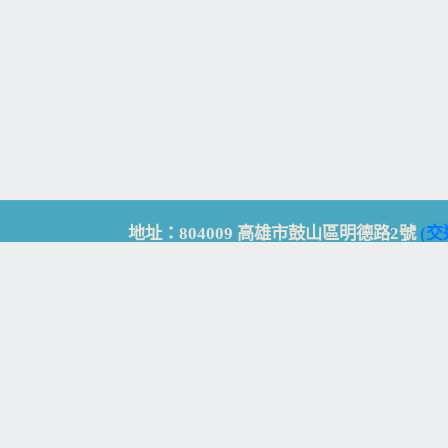
地址：804009 高雄市鼓山區明德路2號
(交
Address: No. 2, Mingde Rd., Gushan Dist., K
電話：07-5213258
(
分機表
)
傳真：07-5213259
【
Web_Phone_Call
】
瀏覽總計：
15341092
資訊安全
免責及隱私權宣告