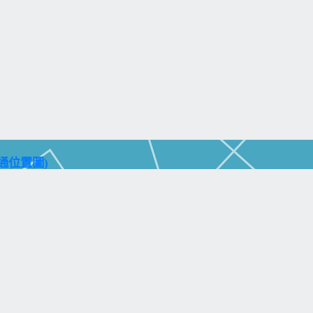
通位置圖)
aohsiung City 804, Taiwan (R.O.C.)