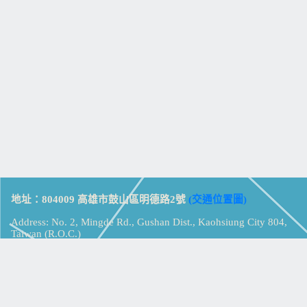
地址：804009 高雄市鼓山區明德路2號
(交通位置圖)
Address: No. 2, Mingde Rd., Gushan Dist., Kaohsiung City 804,
Taiwan (R.O.C.)
電話：07-5213258
(
分機表
)
傳真：07-5213259
【
Web_Phone_Call
】
瀏覽總計：
15326821