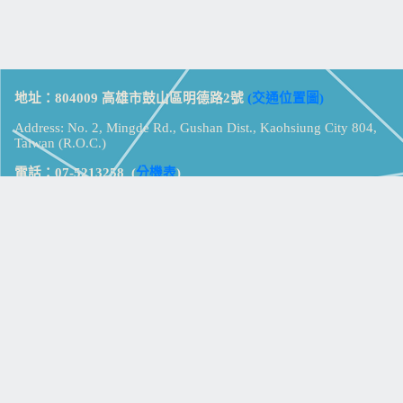
地址：804009 高雄市鼓山區明德路2號
(交通位置圖)
Address: No. 2, Mingde Rd., Gushan Dist., Kaohsiung City 804,
Taiwan (R.O.C.)
電話：07-5213258
(
分機表
)
傳真：07-5213259
【
Web_Phone_Call
】
瀏覽總計：
15326790
資訊安全
免責及隱私權宣告
版權所有：高雄市立鼓山高級中學
© Zsystem Design.