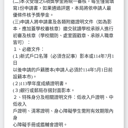
(二)本次受理之6項獎學金將統一審核，每生僅需填
寫1份申請書，如果通過評選，本局將依申請人最
優條件核予獎學金。
(三)申請人將申請書及各類附繳證明文件（如為影
本，應加蓋學校審核章）繳交就讀學校承辦人進行
初審及核章（學校關防、處室圓戳章、承辦人職章
皆可）：
１、必繳文件：
(１)新式戶口名簿（必須含記事）影本或114年7月1
日
以後申請的戶籍謄本(申請人必須於114年5月1日前
設籍本市)。
(２)113學年度成績證明書。
(３)銀行或郵局存摺封面影本。
２、特殊身分及相關證明文件：低收入戶證明、中
低收入
戶證明、清寒證明、身心障礙學生需附有效期限內
身
心障礙手冊或鑑輔會證明。