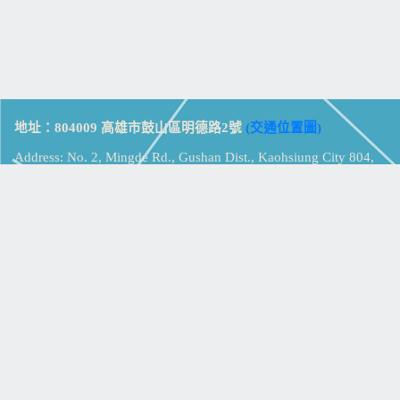
地址：804009 高雄市鼓山區明德路2號
(交通位置圖)
Address: No. 2, Mingde Rd., Gushan Dist., Kaohsiung City 804,
Taiwan (R.O.C.)
電話：07-5213258
(
分機表
)
傳真：07-5213259
【
Web_Phone_Call
】
瀏覽總計：
15370115
資訊安全
免責及隱私權宣告
版權所有：高雄市立鼓山高級中學
© Zsystem Design.