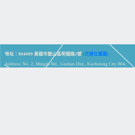
地址：804009 高雄市鼓山區明德路2號
(交通位置圖)
Address: No. 2, Mingde Rd., Gushan Dist., Kaohsiung City 804,
Taiwan (R.O.C.)
電話：07-5213258
(
分機表
)
傳真：07-5213259
【
Web_Phone_Call
】
瀏覽總計：
15392112
資訊安全
免責及隱私權宣告
版權所有：高雄市立鼓山高級中學
© Zsystem Design.