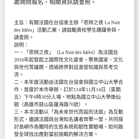
處詢問報名，相關資訊請查照。
主旨：有關法國在台協會主辦「思辨之夜 La Nuit
des Idées」活動乙案，請鼓勵貴校學生踴躍參與，
請查照。
說明：
一、「思辨之夜」（La Nuit des Idées）為法國自
2016年起發起之國際性文化盛會，聚焦國家、文化
與世代等議題，透過跨界對話激發知識與思考交
流。
二、本年度活動由法國在台協會與國立中山大學合
作，首度於本市舉辦，訂於114年11月14日（星期
五）下午6時30分入場，地點為國立中山大學逸仙
館（高雄市鼓山區蓮海路70號）。
三、本次活動以「為未來世代而設的法庭」為互動
形式，邀請法國與台灣知名講者齊聚一堂，共同探
討島嶼作為獨特的生態系統和韌性實驗場，如何啟
發全球找出應對當前挑戰的解決方案。