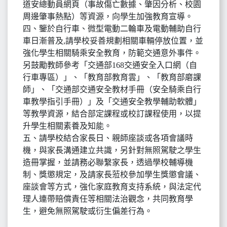
道安總動員網頁（事故傷亡數據、肇因分析、校園
周邊肇事熱點）等資源，向學生加強教育宣導。
四、鑒於自行車、微型電動二輪車及電動輔助自行
車日漸普及,請學校妥善規劃相關車輛停放位置，並
強化學生相關騎乘安全教育，防範交通意外事件。
另鼓勵教師參考「交通部168交通安全入口網（自
行車專區）」、「教育部教育雲」、「教育部磨課
師」、「交通部交通安全教材手冊（安全騎乘自行
車教學指引手冊）」及「交通安全教學輔助軟體」
等教學資源，結合部定課程或校訂課程使用，以提
升學生相關素養及知能。
五、請學校結合家長日、親師座談或各項會議時
機，與家長溝通建立共識，另針對無照駕駛之學生
造冊掌握，並請務必聯繫家長，透過學校輔導機
制、獎懲規定，及請家長蒞校參加學生獎懲會議、
座談會等方式，強化家庭教育支持系統，與法定代
理人連帶賠償責任等相關法治觀念，共同教育學
生，避免無照駕駛或衍生偏差行為。