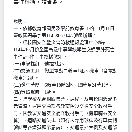
事件樣態，請查照。
說明：
一、依據教育部國民及學前教育署114年11月11日
臺教國署學字第1145806714A號函辦理。
二、經校園安全暨災害防救通報處理中心統計，
114年10月份全國高級中等學校學生交通意外死亡
事件計3件，事故樣態如下：
(一)車禍樣態：他撞3起。
(二)交通工具：微型電動二輪車1起、機車（含電動
機車）2起。
(三)發生時間：6時至18時2起、18時至24時1起。
(四)無照駕駛：1起。
三、請學校配合相關集會、課程、友善校園週或多
元管道，運用交通部各教育階段交通安全教材手
冊、國教署交通安全補充教材手冊（機車騎乘安全
篇）、道路交通法規（如行人專用號誌及行車管制
號誌等各燈號顯示意義）、交通意外案例及交通部