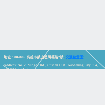
地址：804009 高雄市鼓山區明德路2號
(交通位置圖)
Address: No. 2, Mingde Rd., Gushan Dist., Kaohsiung City 804,
Taiwan (R.O.C.)
電話：07-5213258
(
分機表
)
傳真：07-5213259
【
Web_Phone_Call
】
瀏覽總計：
15393945
資訊安全
免責及隱私權宣告