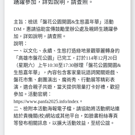
踴躍參加，詳如說明，請查照。
主旨：檢送「盤花公園開園&生態嘉年華」活動
DM，惠請協助宣傳鼓勵里辦公處及親師生踴躍參
加，詳如說明，請查照。
說明：
一、以文化、永續、生態打造綠地景觀華麗轉身的
「高雄市盤花公園」已完工，訂於114年12月20日
（星期六）上午10:30至17:30辦理「盤花公園開園&
生態嘉年華」，內容包含客家童玩語詞闖關遊戲、
盤花市集、劇團演出、魔術秀、行動展等精彩表
演，適合親子共遊，當天提供限量打卡好禮，歡迎
參加。活動官網：
https://www.panfa2025.info/index。
二、檢附本活動海報電子檔，請協助將活動網站連
結於貴機關(校)網站或其他平台，如臉書粉絲專頁
等發布相關訊息，以擴大活動效益，至紉公誼。