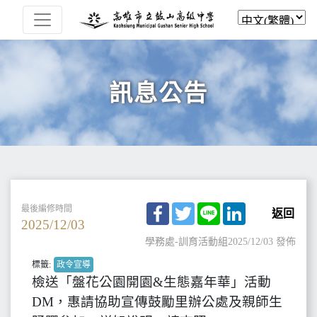
訊息公告
Facebook
Twitter
Line
LinkedIn
最後編修時間
返回
2025/12/03
學務處-訓育活動組
2025/12/03 發佈
標籤:
政令宣導
檢送「盤花公園開園&生態嘉年華」活動
DM，惠請協助宣傳鼓勵里辦公處及親師生