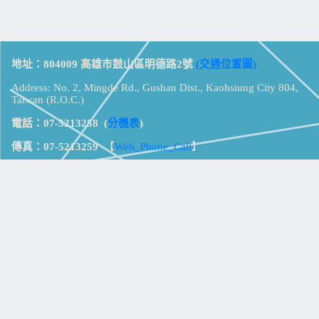
地址：804009 高雄市鼓山區明德路2號
(交通位置圖)
Address: No. 2, Mingde Rd., Gushan Dist., Kaohsiung City 804,
Taiwan (R.O.C.)
電話：07-5213258
(
分機表
)
傳真：07-5213259
【
Web_Phone_Call
】
瀏覽總計：
15355387
資訊安全
免責及隱私權宣告
版權所有：高雄市立鼓山高級中學
© Zsystem Design.