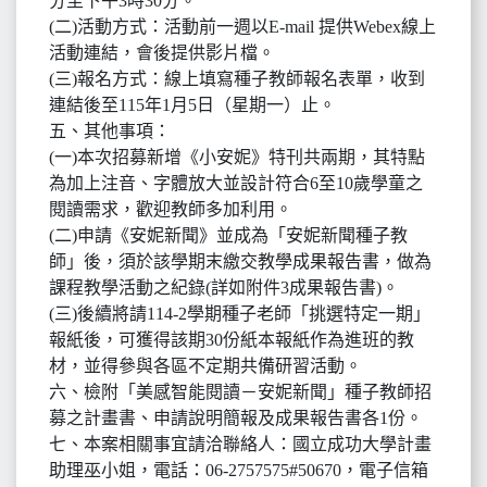
分至下午3時30分。
(二)活動方式：活動前一週以E-mail 提供Webex線上
活動連結，會後提供影片檔。
(三)報名方式：線上填寫種子教師報名表單，收到
連結後至115年1月5日（星期一）止。
五、其他事項：
(一)本次招募新增《小安妮》特刊共兩期，其特點
為加上注音、字體放大並設計符合6至10歲學童之
閱讀需求，歡迎教師多加利用。
(二)申請《安妮新聞》並成為「安妮新聞種子教
師」後，須於該學期末繳交教學成果報告書，做為
課程教學活動之紀錄(詳如附件3成果報告書)。
(三)後續將請114-2學期種子老師「挑選特定一期」
報紙後，可獲得該期30份紙本報紙作為進班的教
材，並得參與各區不定期共備研習活動。
六、檢附「美感智能閱讀－安妮新聞」種子教師招
募之計畫書、申請說明簡報及成果報告書各1份。
七、本案相關事宜請洽聯絡人：國立成功大學計畫
助理巫小姐，電話：06-2757575#50670，電子信箱