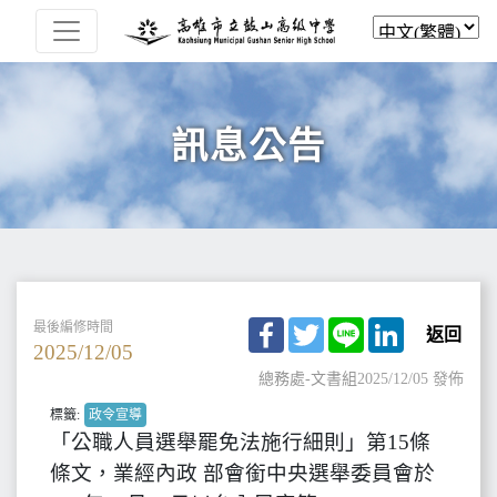
訊息公告
Facebook
Twitter
Line
LinkedIn
最後編修時間
返回
2025/12/05
總務處-文書組
2025/12/05 發佈
標籤:
政令宣導
「公職人員選舉罷免法施行細則」第15條
條文，業經內政 部會銜中央選舉委員會於