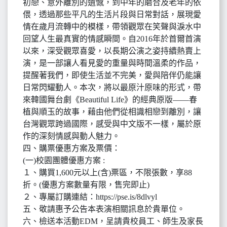
初戀、意外離別的遺憾，到中年的磨合及老年的依
偎，透過那些平凡的生活片段與日常對話，展現愛
情在歲月流轉中的模樣，帶領觀眾在笑聲與淚水中
回望人生最真實的情感瞬間。自2016年於首爾首演
以來，深受觀眾喜愛，以長期公演之姿持續熱賣上
演，是一部讓人看見愛的重量與時間溫柔的作品，
提醒著我們，即使生活並不完美，愛與陪伴仍能讓
日常閃耀動人。本次，將以最原汁原味的形式，帶
來韓國舞台劇《Beautiful Life》的經典原版——春
植與順玉的故事，藉由他們從相識相戀到離別，讓
台灣觀眾跨過國際，感受與中文版不一樣，屬於原
作的深刻情感與動人魅力。
四、購票優惠方案及票價：
(一)校園團體優惠方案 :
１、購買1,600元以上(含)票區，不限張數，享88
折。(優惠方案數量有限，售完即止)
２、專屬訂購連結：https://pse.is/8dlvyl
五、敬請惠予公告本表演相關訊息於貴單位。
六、檢送本活動EDM，呈請貴校員工、師生及家長