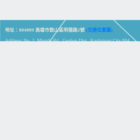
地址：804009 高雄市鼓山區明德路2號
(交通位置圖)
Address: No. 2, Mingde Rd., Gushan Dist., Kaohsiung City 804,
Taiwan (R.O.C.)
電話：07-5213258
(
分機表
)
傳真：07-5213259
【
Web_Phone_Call
】
瀏覽總計：
15334545
資訊安全
免責及隱私權宣告
版權所有：高雄市立鼓山高級中學
© Zsystem Design.