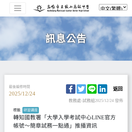
訊息公告
Facebook
Twitter
Line
LinkedIn
最後編修時間
返回
2025/12/24
教務處-試務組
2025/12/24 發佈
標籤:
研習講座
轉知國教署「大學入學考試中心LINE官方
帳號～簡章試務一點通」推播資訊