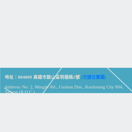
地址：804009 高雄市鼓山區明德路2號
(交通位置圖)
Address: No. 2, Mingde Rd., Gushan Dist., Kaohsiung City 804,
Taiwan (R.O.C.)
電話：07-5213258
(
分機表
)
傳真：07-5213259
【
Web_Phone_Call
】
瀏覽總計：
15318543
資訊安全
免責及隱私權宣告