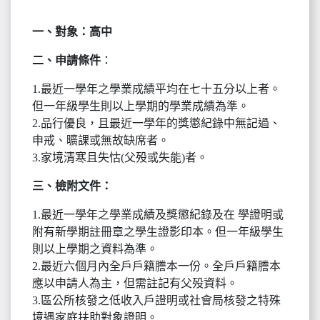
一、對象：高中
二、申請條件
：
1.最近一學年之學業成績平均在七十五分以上者。
但一年級學生則以上學期的學業成績為準。
2.品行優良，且最近一學年的獎懲紀錄中無記過、
申戒、曠課或無故缺席者。
3.家境清寒且失怙(父殁或失能)者。
三、檢附文件：
1.最近一學年之學業成績及獎懲紀錄及在 學證明或
附有新學期註冊章之學生證影印本。但一年級學生
則以上學期之資料為準。
2.最近六個月內全戶戶籍謄本一份。全戶戶籍謄本
應以申請人為主，但需註記有父殁資料。
3.區公所核發之低收入戶證明或社會局核發之特殊
境遇家庭扶助對象證明。