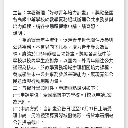
主旨：本署辦理「好政青年培力計畫」，獎勵全國
各高級中等學校於教學實務場域辦理公共事務參與
培力課程，請各校踴躍提案申請，請查照。
說明：
一、為落實青年主流化，促進青年世代關注及參與
公共事務，本署以向下扎根，培力青年參與為目
標，賡續於115年辦理旨揭計畫。獎勵各高級中等
學校以校內學生為對象，以國內、外青年關注公共
議題為核心，於教學實務場域辦理相關培力課程，
養成學生未來公共事務參與基礎能力，展現青年公
民意識與行動創新力量。
二、旨揭計畫如附件，申請重點說明如下：
(一)申請單位：全國高級中等學校。1校以申請1案
為原則。
(二)申請方式：自計畫公告日起至10月31日止前受
理申請，另將視預算實際核撥情形，得於本署網站
公告提前截止。