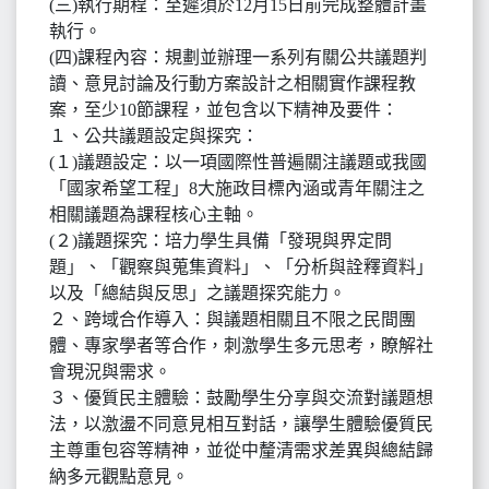
(三)執行期程：至遲須於12月15日前完成整體計畫
執行。
(四)課程內容：規劃並辦理一系列有關公共議題判
讀、意見討論及行動方案設計之相關實作課程教
案，至少10節課程，並包含以下精神及要件：
１、公共議題設定與探究：
(１)議題設定：以一項國際性普遍關注議題或我國
「國家希望工程」8大施政目標內涵或青年關注之
相關議題為課程核心主軸。
(２)議題探究：培力學生具備「發現與界定問
題」、「觀察與蒐集資料」、「分析與詮釋資料」
以及「總結與反思」之議題探究能力。
２、跨域合作導入：與議題相關且不限之民間團
體、專家學者等合作，刺激學生多元思考，瞭解社
會現況與需求。
３、優質民主體驗：鼓勵學生分享與交流對議題想
法，以激盪不同意見相互對話，讓學生體驗優質民
主尊重包容等精神，並從中釐清需求差異與總結歸
納多元觀點意見。