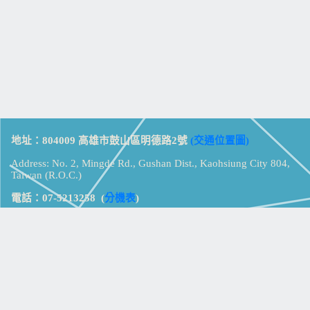
地址：804009 高雄市鼓山區明德路2號
(交通位置圖)
Address: No. 2, Mingde Rd., Gushan Dist., Kaohsiung City 804,
Taiwan (R.O.C.)
電話：07-5213258
(
分機表
)
傳真：07-5213259
【
Web_Phone_Call
】
瀏覽總計：
15340976
資訊安全
免責及隱私權宣告
版權所有：高雄市立鼓山高級中學