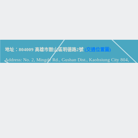
地址：804009 高雄市鼓山區明德路2號
(交通位置圖)
Address: No. 2, Mingde Rd., Gushan Dist., Kaohsiung City 804,
Taiwan (R.O.C.)
電話：07-5213258
(
分機表
)
傳真：07-5213259
【
Web_Phone_Call
】
瀏覽總計：
15330451
資訊安全
免責及隱私權宣告
版權所有：高雄市立鼓山高級中學
© Zsystem Design.