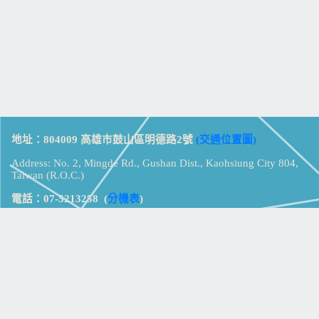
地址：804009 高雄市鼓山區明德路2號
(交通位置圖)
Address: No. 2, Mingde Rd., Gushan Dist., Kaohsiung City 804,
Taiwan (R.O.C.)
電話：07-5213258
(
分機表
)
傳真：07-5213259
【
Web_Phone_Call
】
瀏覽總計：
15434205
資訊安全
免責及隱私權宣告
版權所有：高雄市立鼓山高級中學
© Zsystem Design.