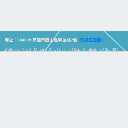
地址：804009 高雄市鼓山區明德路2號
(交通位置圖)
Address: No. 2, Mingde Rd., Gushan Dist., Kaohsiung City 804,
Taiwan (R.O.C.)
電話：07-5213258
(
分機表
)
傳真：07-5213259
【
Web_Phone_Call
】
瀏覽總計：
15348134
資訊安全
免責及隱私權宣告
版權所有：高雄市立鼓山高級中學
© Zsystem Design.