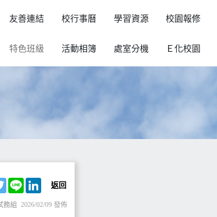
友善連結
校行事曆
學習資源
校園報修
特色班級
活動相簿
處室分機
Ｅ化校園
ebook
Twitter
Line
LinkedIn
返回
試務組
2026/02/09 發佈