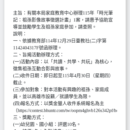
主旨：有關本局家庭教育中心辦理115年「時光筆
記：祖孫影像故事徵選計畫」1案，請惠予協助宣
導並鼓勵學生及祖孫家庭參加，請查照。
說明：
一、依據教育部114年12月29日臺教社(二)字第
1142404317F號函辦理。
二、旨揭活動辦理方式：
(一)活動內容：以「共讀、共學、共玩」為核心，
徵集祖孫互動合影與故事。
(二)收件日期：即日起至115年4月30日（星期四）
截止。
(三)參加對象：對本活動有興趣的祖孫、家庭成
員，並以高雄市設籍／就讀學生為限。
(四)報名方式：以獎金獵人收件系統報名為主
（https://contest.bhuntr.com/tw/oopm4ghvb126s342pf/home
三、獎勵方式：
(一)幼兒園、國小組：評選10名。