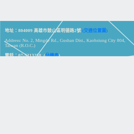
地址：804009 高雄市鼓山區明德路2號
(交通位置圖)
Address: No. 2, Mingde Rd., Gushan Dist., Kaohsiung City 804,
Taiwan (R.O.C.)
電話：07-5213258
(
分機表
)
傳真：07-5213259
【
Web_Phone_Call
】
瀏覽總計：
15360988
資訊安全
免責及隱私權宣告
版權所有：高雄市立鼓山高級中學
© Zsystem Design.