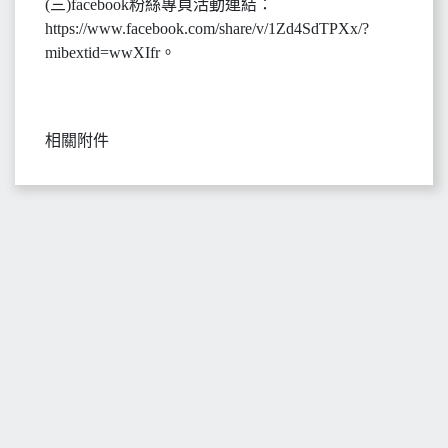
(三)facebook粉絲專頁活動連結：
https://www.facebook.com/share/v/1Zd4SdTPXx/?
mibextid=wwXIfr。
相關附件