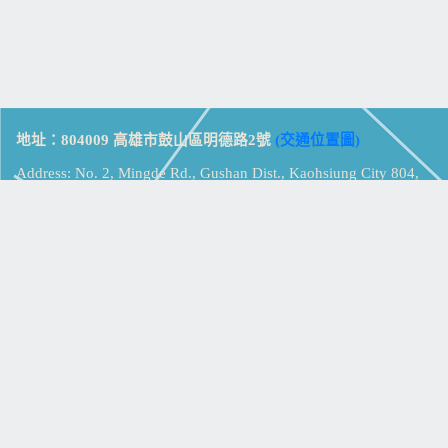
地址：804009 高雄市鼓山區明德路2號
(交通位置圖)
Address: No. 2, Mingde Rd., Gushan Dist., Kaohsiung City 804,
Taiwan (R.O.C.)
電話：07-5213258
(
分機表
)
傳真：07-5213259
【
Web_Phone_Call
】
瀏覽總計：
15332083
資訊安全
免責及隱私權宣告
版權所有：高雄市立鼓山高級中學
© Zsystem Design.