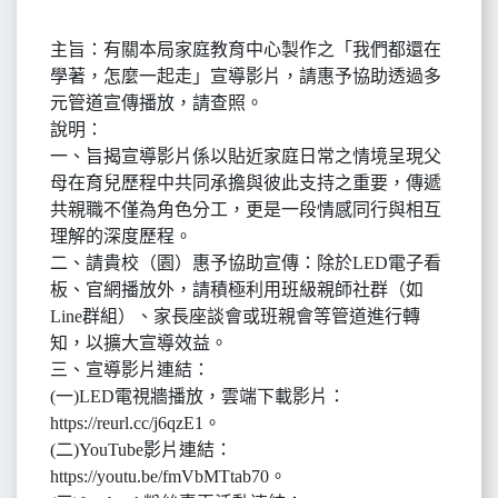
主旨：有關本局家庭教育中心製作之「我們都還在
學著，怎麼一起走」宣導影片，請惠予協助透過多
元管道宣傳播放，請查照。
說明：
一、旨揭宣導影片係以貼近家庭日常之情境呈現父
母在育兒歷程中共同承擔與彼此支持之重要，傳遞
共親職不僅為角色分工，更是一段情感同行與相互
理解的深度歷程。
二、請貴校（園）惠予協助宣傳：除於LED電子看
板、官網播放外，請積極利用班級親師社群（如
Line群組）、家長座談會或班親會等管道進行轉
知，以擴大宣導效益。
三、宣導影片連結：
(一)LED電視牆播放，雲端下載影片：
https://reurl.cc/j6qzE1。
(二)YouTube影片連結：
https://youtu.be/fmVbMTtab70。