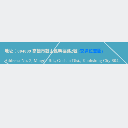
地址：804009 高雄市鼓山區明德路2號
(交通位置圖)
Address: No. 2, Mingde Rd., Gushan Dist., Kaohsiung City 804,
Taiwan (R.O.C.)
電話：07-5213258
(
分機表
)
傳真：07-5213259
【
Web_Phone_Call
】
瀏覽總計：
15342609
資訊安全
免責及隱私權宣告
版權所有：高雄市立鼓山高級中學
© Zsystem Design.