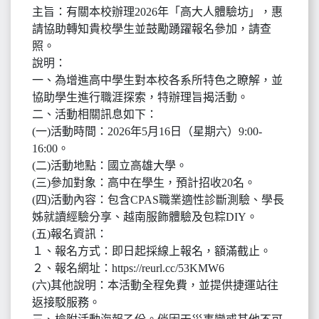
主旨：有關本校辦理2026年「高大人體驗坊」，惠
請協助轉知貴校學生並鼓勵踴躍報名參加，請查
照。
說明：
一、為增進高中學生對本校各系所特色之瞭解，並
協助學生進行職涯探索，特辦理旨揭活動。
二、活動相關訊息如下：
(一)活動時間：2026年5月16日（星期六）9:00-
16:00。
(二)活動地點：國立高雄大學。
(三)參加對象：高中在學生，預計招收20名。
(四)活動內容：包含CPAS職業適性診斷測驗、學長
姊就讀經驗分享、越南服飾體驗及包粽DIY。
(五)報名資訊：
１、報名方式：即日起採線上報名，額滿截止。
２、報名網址：https://reurl.cc/53KMW6
(六)其他說明：本活動全程免費，並提供捷運站往
返接駁服務。