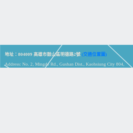
地址：804009 高雄市鼓山區明德路2號
(交通位置圖)
Address: No. 2, Mingde Rd., Gushan Dist., Kaohsiung City 804,
Taiwan (R.O.C.)
電話：07-5213258
(
分機表
)
傳真：07-5213259
【
Web_Phone_Call
】
瀏覽總計：
15355482
資訊安全
免責及隱私權宣告
版權所有：高雄市立鼓山高級中學
© Zsystem Design.