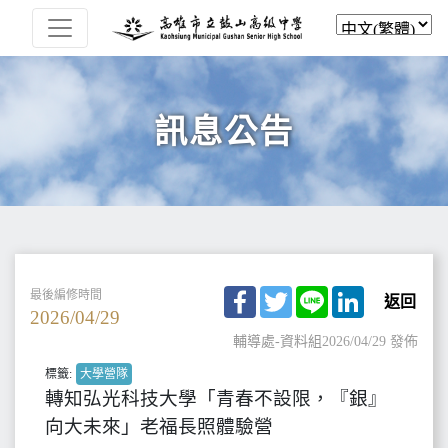
訊息公告
Facebook
Twitter
Line
LinkedIn
最後編修時間
返回
2026/04/29
輔導處-資料組
2026/04/29 發佈
標籤:
大學營隊
轉知弘光科技大學「青春不設限，『銀』
向大未來」老福長照體驗營